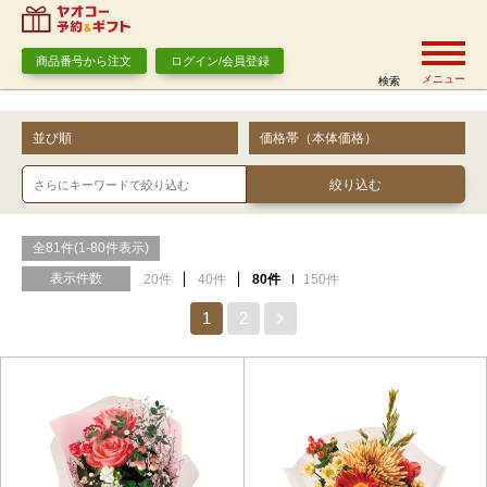
商品番号から注文
ログイン/会員登録
メニュー
検索
並び順
価格帯（本体価格）
全81件(1-80件表示)
表示件数
20件
40件
80件
150件
1
2