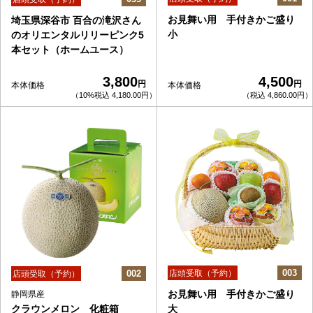
お見舞い用 手付きかご盛り
埼玉県深谷市 百合の滝沢さん
小
のオリエンタルリリーピンク5
本セット（ホームユース）
3,800
4,500
円
円
本体価格
本体価格
（10%税込 4,180.00円）
（税込 4,860.00円）
003
002
店頭受取（予約）
店頭受取（予約）
お見舞い用 手付きかご盛り
静岡県産
クラウンメロン 化粧箱
大