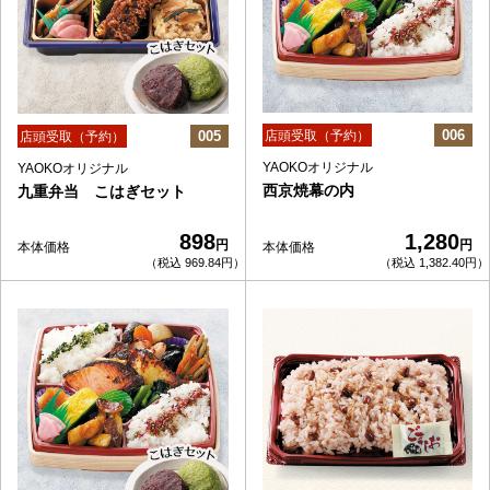
006
005
店頭受取（予約）
店頭受取（予約）
YAOKOオリジナル
YAOKOオリジナル
西京焼幕の内
九重弁当 こはぎセット
898
1,280
円
円
本体価格
本体価格
（税込 969.84円）
（税込 1,382.40円）