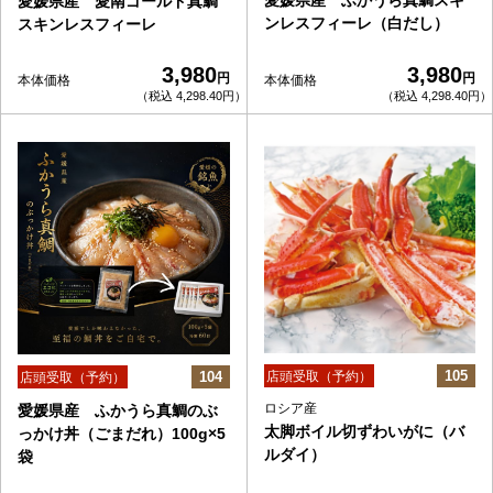
愛媛県産 ふかうら真鯛スキ
愛媛県産 愛南ゴールド真鯛
ンレスフィーレ（白だし）
スキンレスフィーレ
3,980
3,980
円
円
本体価格
本体価格
（税込 4,298.40円）
（税込 4,298.40円）
105
104
店頭受取（予約）
店頭受取（予約）
ロシア産
愛媛県産 ふかうら真鯛のぶ
太脚ボイル切ずわいがに（バ
っかけ丼（ごまだれ）100g×5
ルダイ）
袋