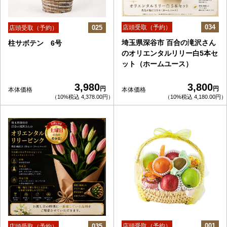
034
025
店頭受取（予約）
店頭受取（予約）
埼玉県深谷市 百合の滝沢さん
柱サボテン 6号
のオリエンタルリリー白5本セ
ット（ホームユース）
3,980
3,800
円
円
本体価格
本体価格
（10%税込 4,378.00円）
（10%税込 4,180.00円）
001
035
店頭受取（予約）
店頭受取（予約）