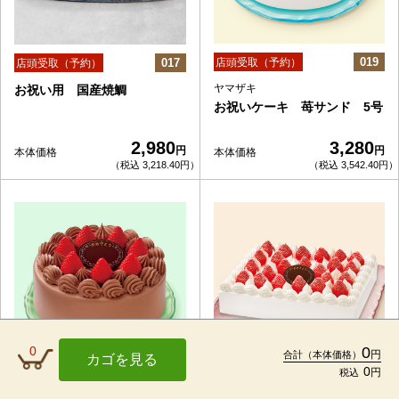
019
017
店頭受取（予約）
店頭受取（予約）
ヤマザキ
お祝い用 国産焼鯛
お祝いケーキ 苺サンド 5号
2,980
3,280
円
円
本体価格
本体価格
（税込 3,218.40円）
（税込 3,542.40円）
0
0
円
合計
（本体価格）
カゴを見る
0
円
税込
TOP
021
020
店頭受取（予約）
店頭受取（予約）