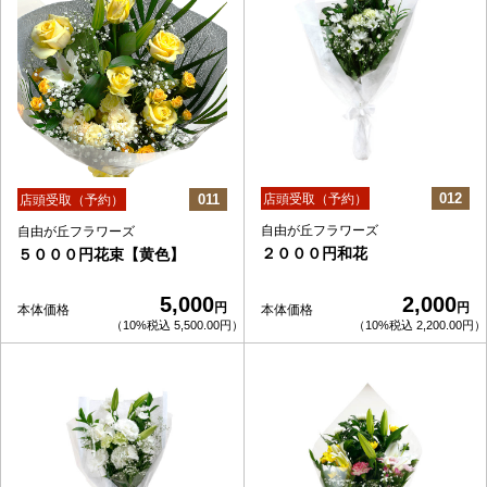
012
011
店頭受取（予約）
店頭受取（予約）
自由が丘フラワーズ
自由が丘フラワーズ
２０００円和花
５０００円花束【黄色】
5,000
2,000
円
円
本体価格
本体価格
（10%税込 5,500.00円）
（10%税込 2,200.00円）