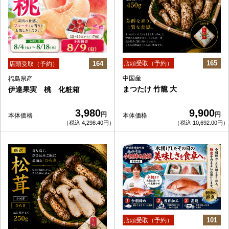
165
164
店頭受取（予約）
店頭受取（予約）
中国産
福島県産
まつたけ 竹籠 大
伊達果実 桃 化粧箱
3,980
9,900
円
円
本体価格
本体価格
（税込 4,298.40円）
（税込 10,692.00円）
101
店頭受取（予約）