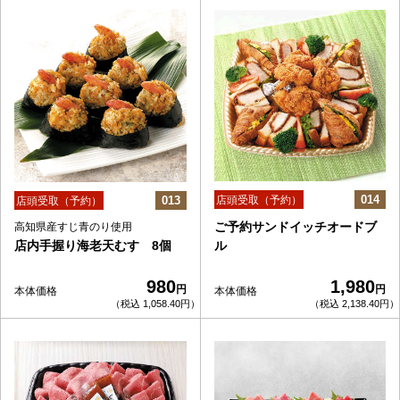
014
013
店頭受取（予約）
店頭受取（予約）
ご予約サンドイッチオードブ
高知県産すじ青のり使用
店内手握り海老天むす 8個
ル
980
1,980
円
円
本体価格
本体価格
（税込 1,058.40円）
（税込 2,138.40円）