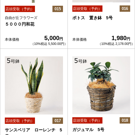
016
015
店頭受取（予約）
店頭受取（予約）
ポトス 置き鉢 5号
自由が丘フラワーズ
５０００円和花
5,000
1,980
円
円
本体価格
本体価格
（10%税込 5,500.00円）
（10%税込 2,178.00円）
018
017
店頭受取（予約）
店頭受取（予約）
ガジュマル 5号
サンスベリア ローレンチ 5