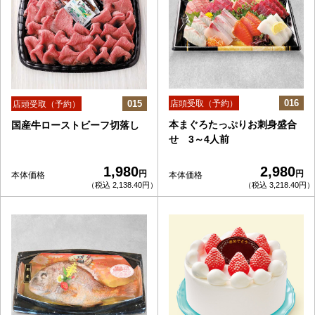
016
015
店頭受取（予約）
店頭受取（予約）
本まぐろたっぷりお刺身盛合
国産牛ローストビーフ切落し
せ 3～4人前
1,980
2,980
円
円
本体価格
本体価格
（税込 2,138.40円）
（税込 3,218.40円）