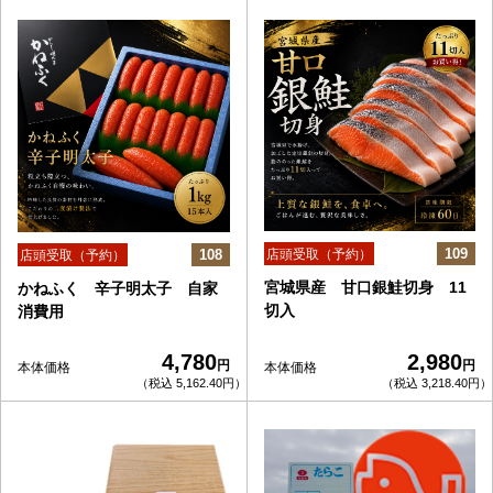
109
108
店頭受取（予約）
店頭受取（予約）
宮城県産 甘口銀鮭切身 11
かねふく 辛子明太子 自家
切入
消費用
4,780
2,980
円
円
本体価格
本体価格
（税込 5,162.40円）
（税込 3,218.40円）