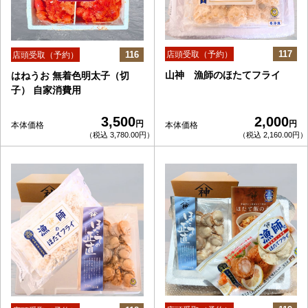
117
116
店頭受取（予約）
店頭受取（予約）
山神 漁師のほたてフライ
はねうお 無着色明太子（切
子） 自家消費用
3,500
2,000
円
円
本体価格
本体価格
（税込 3,780.00円）
（税込 2,160.00円）