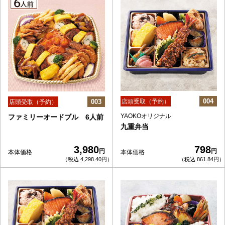
004
003
店頭受取（予約）
店頭受取（予約）
YAOKOオリジナル
ファミリーオードブル 6人前
九重弁当
3,980
798
円
円
本体価格
本体価格
（税込 4,298.40円）
（税込 861.84円）