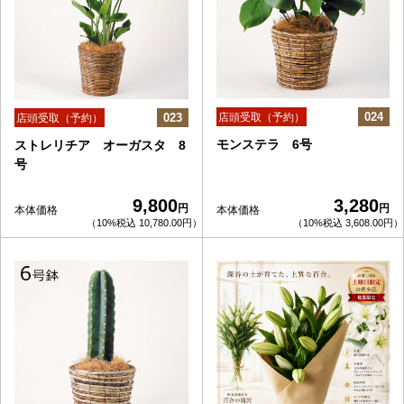
024
023
店頭受取（予約）
店頭受取（予約）
モンステラ 6号
ストレリチア オーガスタ 8
号
9,800
3,280
円
円
本体価格
本体価格
（10%税込 10,780.00円）
（10%税込 3,608.00円）