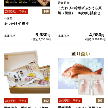
愛媛県産
こだわりの今朝〆ふかうら真
166
店頭受取（予約）
鯛（養殖） 3枚卸し詰合せ
中国産
まつたけ 竹籠 中
6,980
4,980
円
円
本体価格
本体価格
（税込 7,538.40円）
（税込 5,378.40円）
103
102
店頭受取（予約）
店頭受取（予約）