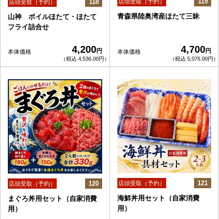
119
118
店頭受取（予約）
店頭受取（予約）
青森県陸奥湾産ほたて三昧
山神 ボイルほたて・ほたて
フライ詰合せ
4,200
4,700
円
円
本体価格
本体価格
（税込 4,536.00円）
（税込 5,076.00円）
121
120
店頭受取（予約）
店頭受取（予約）
海鮮丼用セット（自家消費
まぐろ丼用セット（自家消費
用）
用）