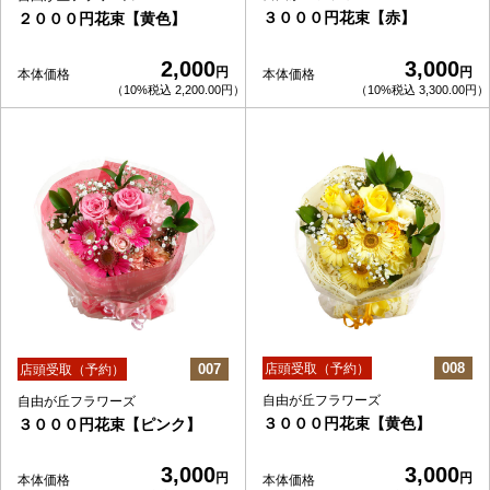
３０００円花束【赤】
２０００円花束【黄色】
2,000
3,000
円
円
本体価格
本体価格
（10%税込 2,200.00円）
（10%税込 3,300.00円）
008
007
店頭受取（予約）
店頭受取（予約）
自由が丘フラワーズ
自由が丘フラワーズ
３０００円花束【黄色】
３０００円花束【ピンク】
3,000
3,000
円
円
本体価格
本体価格