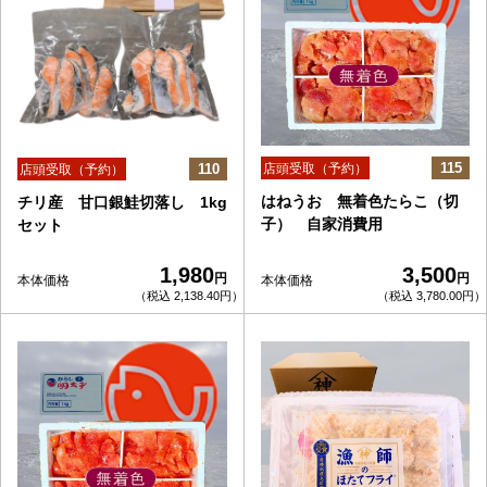
115
110
店頭受取（予約）
店頭受取（予約）
はねうお 無着色たらこ（切
チリ産 甘口銀鮭切落し 1kg
子） 自家消費用
セット
1,980
3,500
円
円
本体価格
本体価格
（税込 2,138.40円）
（税込 3,780.00円）