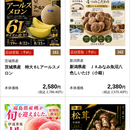
162
161
店頭受取（予約）
店頭受取（予約）
新潟県産
茨城県産
新潟県産 ＪＡみなみ魚沼八
茨城県産 特大６Lアールスメ
色しいたけ（小箱）
ロン
2,580
2,380
円
円
本体価格
本体価格
（税込 2,786.40円）
（税込 2,570.40円）