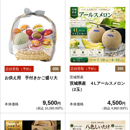
160
006
店頭受取（予約）
店頭受取（予約）
茨城県産
お供え用 手付きかご盛り大
茨城県産 ４Lアールスメロン
（2玉）
9,500
4,500
円
円
本体価格
本体価格
（税込 10,260.00円）
（税込 4,860.00円）