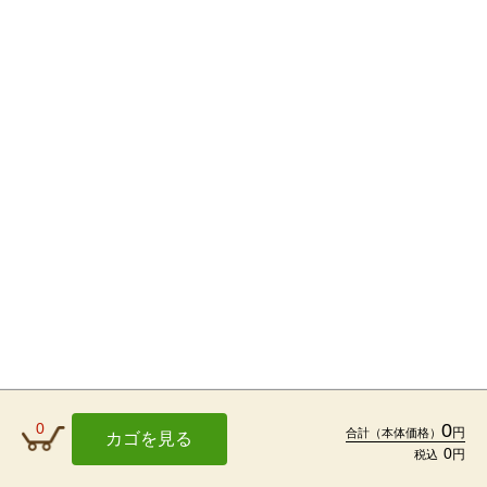
0
0
円
合計
（本体価格）
カゴを見る
0
円
税込
TOP