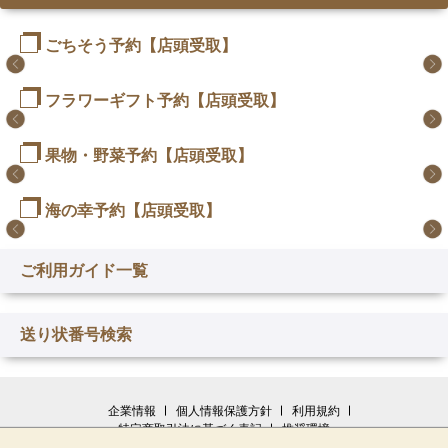
ごちそう予約【店頭受取】
フラワーギフト予約【店頭受取】
2位
5位
10位
1位
3位
4位
6位
7位
8位
9位
九
ご
国
九重
ファ
ファ
ご予
ファ
ご予
ご予
重
予
産
弁
ミリ
ミリ
約握
ミリ
約握
約握
果物・野菜予約【店頭受取】
1位
2位
3位
4位
5位
6位
7位
8位
10位
本体
弁
約
牛
当
ーオ
ーオ
り寿
ーオ
り寿
り寿
３
３
マ
２
５
マ
9位
価格
２０
２０
３０
当
サ
ロ
798
２００
こは
ード
ード
司
ード
司
司
０
０
ー
０
０
ー
００
００
００
海の幸予約【店頭受取】
本体
1位
2位
3位
4位
5位
本体
6位
7位
本体
8位
本体
9位
10位
ン
ー
円
０円花
ぎセ
ブ
ブ
30
ブ
40
50
０
０
ケ
０
０
ケ
円花
円花
円花
価格
価格
価格
価格
茨城
伊達
お供
茨城
新潟
お供
アロ
クラ
お見
まる
税込
ド
ス
束
ット
ル
ル
貫
ル
貫
貫
０
０
ッ
０
０
ッ
898
3,980
4,980
5,980
束
束
束
861.84
本体
9
本体
県
果
え
県
県
え
ーマ
ウン
舞い
ひろ
本体
本体
本体
ご利用ガイド一覧
イ
ト
【赤】
4人
6人
2人
円
1位
2位
3位
4位
5位
6位
7位
価格
価格
円
円
ト
円
円
ト
円
円
円
円
10位
位
本体
本体
【ピ
【黄
本体価格
【黄
本体
価格
価格
価格
産
実
用
産
産
用
メロ
メロ
用
園芸
2,000
3,000
ッ
ビ
海鮮
税込
かね
宮城
まぐ
チリ
函館
税込
はね
税込
税込
価格
価格
こだ
2,000
青
前
前
前
8位
円
価格
和
和
フ
和
和
フ
2,980
3,980
1,780
ン
色】
色】
969.84
4,298.40
5,378.40
6,458.40
2,000
5,000
特大
桃
手付
４L
ＪＡ
手付
ン
ン
手付
齊藤
円
円
2,000
愛媛県
チ
10%税込
ー
丼用
ふ
県
ろ丼
産
タナ
うお
りの
森
花
花
ラ
花
花
ラ
円
円
円
円
円
円
円
ク】
本体
本体
本体
送り状番号検索
10%
2,200.00
10%
円
円
６L
化粧
きか
アー
みな
きか
化粧
化粧
きか
さん
円
産 ふ
オ
フ
セッ
く
産
税込
用セ
税込
甘口
ベ食
無着
税込
朝〆
県
価格
価格
価格
タ
タ
ワ
ワ
税込
円
税込
10%
10%
本体
本体
本体
10%
3,218.40
4,298.40
1,922.40
アー
箱
ご盛
ルス
み魚
ご盛
箱
箱
ご盛
極み
3,980
3,980
4,980
かうら
ー
2,200.00
3,300.00
切
ト
辛子
甘口
ット
銀鮭
品
色明
かう
陸
税込
税込
価格
価格
価格
イ
イ
ー
ー
税込
円
円
円
本体
本体
円
円
ルス
り小
メロ
沼八
り大
り小
すい
本体
2,200.00
5,500.00
円
円
円
4,500
9,500
4,500
真鯛の
ド
2,200.00
落
（自
明太
銀鮭
（自
切落
有色
太子
価格
価格
真鯛
奥
プ
プ
季
季
価格
円
円
本体
税込
税込
税込
円
3,000
3,000
メロ
ン
色し
か
本体
円
円
円
企業情報
個人情報保護方針
利用規約
ぶっか
ブ
し
家消
子
切
家消
し
たら
（切
（養
湾
1,980
価格
２
１
節
節
4,298.40
4,298.40
5,378.40
価格
本体
本体
税込
税込
税込
特定商取引法に基づく表記
推奨環境
円
円
ン
（2
いた
化粧
本体
本体
2,580
円
円
け丼
円
ル
費
自家
身
費
1kg
こ
子）
殖
円
1,980
産
価格
価格
の
の
4,860.00
10,260.00
4,860.00
よくあるご質問
お問い合せ
画面共有
10%
10%
価格
価格