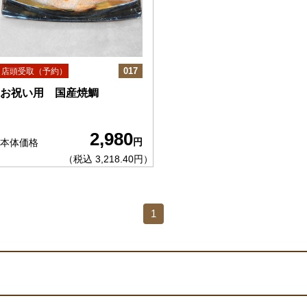
017
店頭受取（予約）
お祝い用 国産焼鯛
2,980
円
本体価格
（税込 3,218.40円）
1