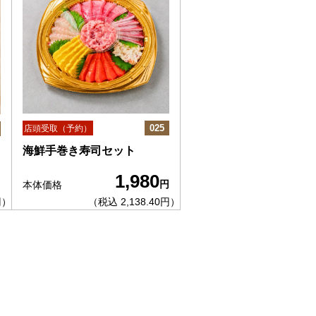
025
店頭受取（予約）
海鮮手巻き寿司セット
1,980
円
円
本体価格
円）
（税込 2,138.40円）