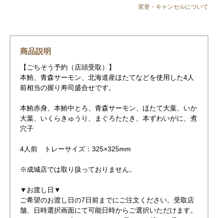
変更・キャンセルについて
商品説明
【ごちそう予約（店頭受取）】
本鮪、青森サーモン、北海道産ほたてなどを使用した4人
前相当の握り寿司盛合せです。
本鮪赤身、本鮪中とろ、青森サーモン、ほたて大葉、いか
大葉、いくらきゅうり、まぐろたたき、本ずわいがに、煮
穴子
4人前 トレーサイズ：325×325mm
※成城店では取り扱っておりません。
▼お渡し日▼
ご希望のお渡し日の7日前までにご注文ください。受取店
舗、日時選択画面にて可能日時からご選択いただけます。