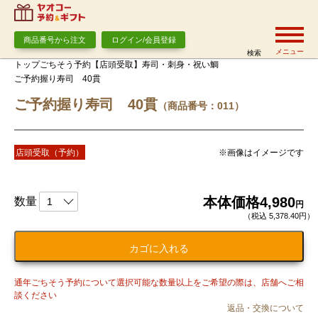
商品番号から注文
ログイン/会員登録
メニュー
検索
トップ
ごちそう予約【店頭受取】
寿司・刺身・祝い鯛
ご予約握り寿司 40貫
ご予約握り寿司 40貫
（商品番号：011）
※画像はイメージです
店頭受取（予約）
本体価格
4,980
数量
円
（税込 5,378.40円）
カゴに入れる
通年ごちそう予約について選択可能な数量以上を
ご希望の際は、店舗へご相
談ください
返品・交換について