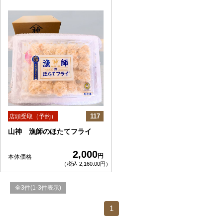
117
店頭受取（予約）
山神 漁師のほたてフライ
2,000
円
本体価格
（税込 2,160.00円）
全3件(1-3件表示)
1