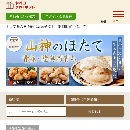
商品番号から注文
ログイン/会員登録
メニュー
検索
トップ
海の幸予約【店頭受取】
［期間限定］ほたて
並び順
価格帯（本体価格）
全3件(1-3件表示)