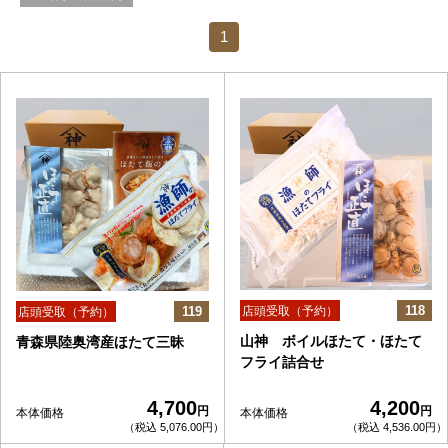
1
118
119
店頭受取（予約）
店頭受取（予約）
山神 ボイルほたて・ほたて
青森県陸奥湾産ほたて三昧
フライ詰合せ
4,700
4,200
円
円
本体価格
本体価格
（税込 5,076.00円）
（税込 4,536.00円）