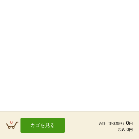
0
0
円
合計
（本体価格）
カゴを見る
0
円
税込
TOP