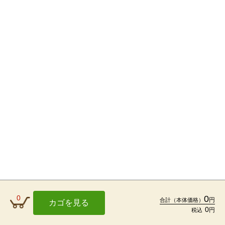
0
0
円
合計
（本体価格）
カゴを見る
0
円
税込
TOP