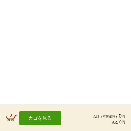
0
0
円
合計
（本体価格）
カゴを見る
0
円
税込
TOP