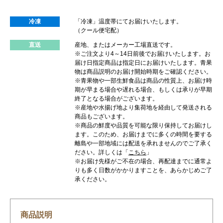
冷凍
「冷凍」温度帯にてお届けいたします。
（クール便宅配）
直送
産地、またはメーカー工場直送です。
※ご注文より4～14日前後でお届けいたします。お
届け日指定商品は指定日にお届けいたします。青果
物は商品説明のお届け開始時期をご確認ください。
※青果物や一部生鮮食品は商品の性質上、お届け時
期が早まる場合や遅れる場合、もしくは承りが早期
終了となる場合がございます。
※産地や水揚げ地より集荷地を経由して発送される
商品もございます。
※商品の鮮度や品質を可能な限り保持してお届けし
ます。このため、お届けまでに多くの時間を要する
離島や一部地域には配送を承れませんのでご了承く
ださい。詳しくは「
こちら
」
※お届け先様がご不在の場合、再配達までに通常よ
りも多く日数がかかりますことを、あらかじめご了
承ください。
商品説明