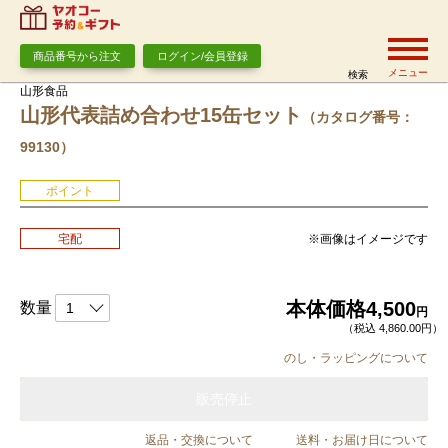
商品番号から注文
ログイン/会員登録
メニュー
検索
山形食品
山形代表詰め合わせ15缶セット
（カタログ番号：
99130）
ポイント
※画像はイメージです
宅配
本体価格
4,500
数量
円
（税込 4,860.00円）
のし・ラッピングについて
販売停止
返品・交換について
送料・お届け日について