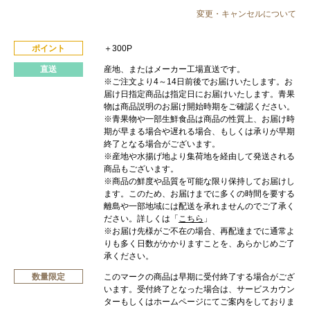
変更・キャンセルについて
ポイント
＋300P
直送
産地、またはメーカー工場直送です。
※ご注文より4～14日前後でお届けいたします。お
届け日指定商品は指定日にお届けいたします。青果
物は商品説明のお届け開始時期をご確認ください。
※青果物や一部生鮮食品は商品の性質上、お届け時
期が早まる場合や遅れる場合、もしくは承りが早期
終了となる場合がございます。
※産地や水揚げ地より集荷地を経由して発送される
商品もございます。
※商品の鮮度や品質を可能な限り保持してお届けし
ます。このため、お届けまでに多くの時間を要する
離島や一部地域には配送を承れませんのでご了承く
ださい。詳しくは「
こちら
」
※お届け先様がご不在の場合、再配達までに通常よ
りも多く日数がかかりますことを、あらかじめご了
承ください。
数量限定
このマークの商品は早期に受付終了する場合がござ
います。受付終了となった場合は、サービスカウン
ターもしくはホームページにてご案内をしておりま