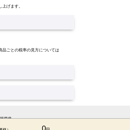
し上げます。
商品ごとの税率の見方については
奨環境
0
円
価格）