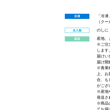
「冷凍
冷凍
（クー
のしに
名入無
産地、
直送
※ご注
します
届けい
届け開
※青果
上、お
合、も
がござ
※産地
発送さ
※商品
てお届