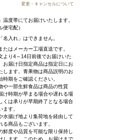
変更・キャンセルについて
」温度帯にてお届けいたします。
ル便宅配）
「名入れ」はできません。
またはメーカー工場直送です。
文より4～14日前後でお届けいた
。お届け日指定商品は指定日にお
たします。青果物は商品説明のお
始時期をご確認ください。
物や一部生鮮食品は商品の性質
届け時期が早まる場合や遅れる場
しくは承りが早期終了となる場合
います。
や水揚げ地より集荷地を経由して
れる商品もございます。
の鮮度や品質を可能な限り保持し
けします。このため、お届けまで