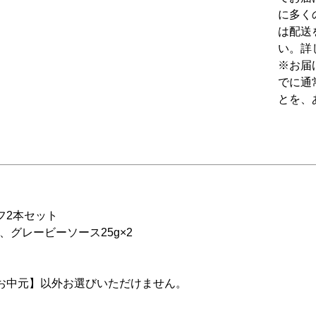
に多く
は配送
い。詳
※お届
でに通
とを、
フ2本セット
、グレービーソース25g×2
お中元】以外お選びいただけません。