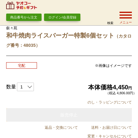
商品番号から注文
ログイン/会員登録
メニュー
検索
叙々苑
和牛焼肉ライスバーガー特製6個セット
（カタロ
グ番号：48035）
※画像はイメージです
宅配
本体価格
4,450
数量
円
（税込 4,806.00円）
のし・ラッピングについて
販売停止
返品・交換について
送料・お届け日について
変更・キャンセルについて