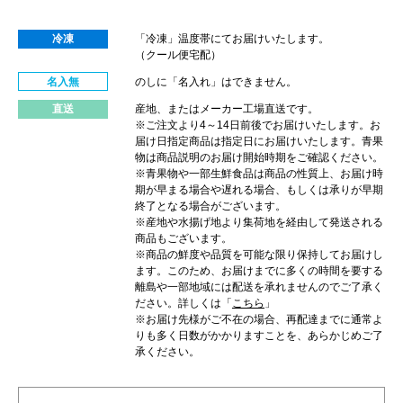
冷凍
「冷凍」温度帯にてお届けいたします。
（クール便宅配）
名入無
のしに「名入れ」はできません。
直送
産地、またはメーカー工場直送です。
※ご注文より4～14日前後でお届けいたします。お
届け日指定商品は指定日にお届けいたします。青果
物は商品説明のお届け開始時期をご確認ください。
※青果物や一部生鮮食品は商品の性質上、お届け時
期が早まる場合や遅れる場合、もしくは承りが早期
終了となる場合がございます。
※産地や水揚げ地より集荷地を経由して発送される
商品もございます。
※商品の鮮度や品質を可能な限り保持してお届けし
ます。このため、お届けまでに多くの時間を要する
離島や一部地域には配送を承れませんのでご了承く
ださい。詳しくは「
こちら
」
※お届け先様がご不在の場合、再配達までに通常よ
りも多く日数がかかりますことを、あらかじめご了
承ください。