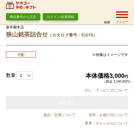
商品番号から注文
ログイン/会員登録
メニュー
検索
新井園本店
狭山銘茶詰合せ
（カタログ番号：51076）
※画像はイメージです
宅配
本体価格
3,000
数量
円
（税込 3,240.00円）
のし・ラッピングについて
販売停止
返品・交換について
送料・お届け日について
変更・キャンセルについて