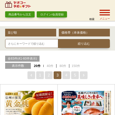
商品番号から注文
ログイン/会員登録
メニュー
検索
並び順
価格帯（本体価格）
全83件(41-60件表示)
表示件数
20件
40件
80件
150件
1
2
3
4
5