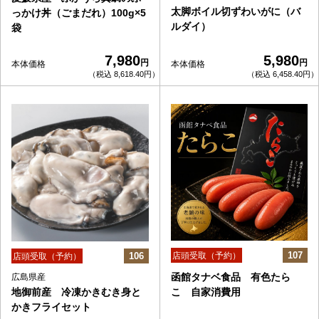
太脚ボイル切ずわいがに（バ
っかけ丼（ごまだれ）100g×5
ルダイ）
袋
7,980
5,980
円
円
本体価格
本体価格
（税込 8,618.40円）
（税込 6,458.40円）
107
106
店頭受取（予約）
店頭受取（予約）
函館タナベ食品 有色たら
広島県産
地御前産 冷凍かきむき身と
こ 自家消費用
かきフライセット