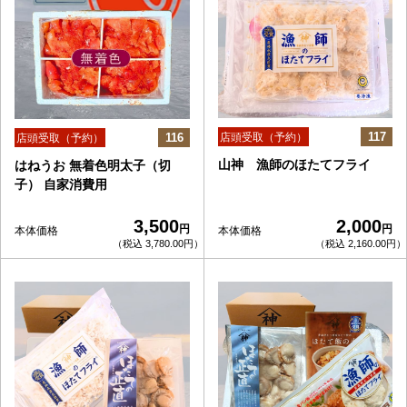
117
116
店頭受取（予約）
店頭受取（予約）
山神 漁師のほたてフライ
はねうお 無着色明太子（切
子） 自家消費用
3,500
2,000
円
円
本体価格
本体価格
（税込 3,780.00円）
（税込 2,160.00円）