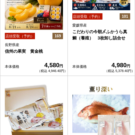
101
店頭受取（予約）
愛媛県産
こだわりの今朝〆ふかうら真
169
店頭受取（予約）
鯛（養殖） 3枚卸し詰合せ
長野県産
信州の果実 黄金桃
4,580
4,980
円
円
本体価格
本体価格
（税込 4,946.40円）
（税込 5,378.40円）