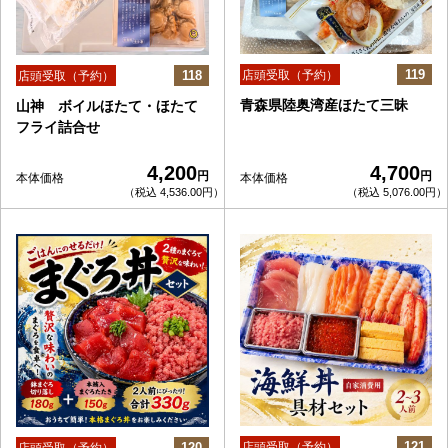
119
118
店頭受取（予約）
店頭受取（予約）
青森県陸奥湾産ほたて三昧
山神 ボイルほたて・ほたて
フライ詰合せ
4,200
4,700
円
円
本体価格
本体価格
（税込 4,536.00円）
（税込 5,076.00円）
121
120
店頭受取（予約）