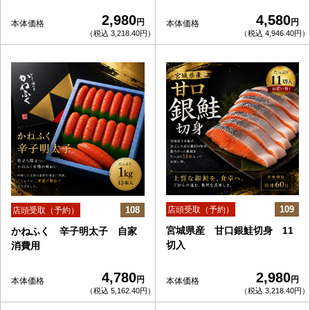
2,980
4,580
円
円
本体価格
本体価格
（税込 3,218.40円）
（税込 4,946.40円）
109
108
店頭受取（予約）
店頭受取（予約）
宮城県産 甘口銀鮭切身 11
かねふく 辛子明太子 自家
切入
消費用
4,780
2,980
円
円
本体価格
本体価格
（税込 5,162.40円）
（税込 3,218.40円）