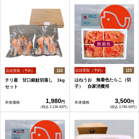
115
110
店頭受取（予約）
店頭受取（予約）
はねうお 無着色たらこ（切
チリ産 甘口銀鮭切落し 1kg
子） 自家消費用
セット
1,980
3,500
円
円
本体価格
本体価格
（税込 2,138.40円）
（税込 3,780.00円）