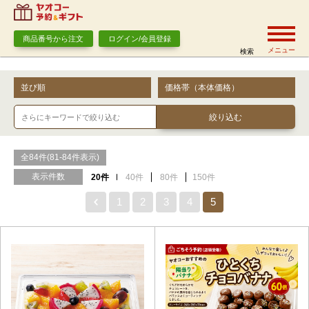
商品番号から注文
ログイン/会員登録
メニュー
検索
並び順
価格帯（本体価格）
全84件(81-84件表示)
表示件数
20件
40件
80件
150件
1
2
3
4
5