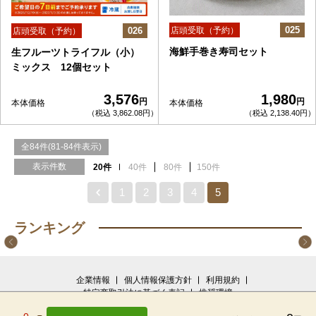
025
026
店頭受取（予約）
店頭受取（予約）
海鮮手巻き寿司セット
生フルーツトライフル（小）
ミックス 12個セット
3,576
1,980
円
円
本体価格
本体価格
（税込 3,862.08円）
（税込 2,138.40円）
全84件(81-84件表示)
表示件数
20件
40件
80件
150件
1
2
3
4
5
ランキング
1位
2位
3位
4位
5位
6位
7位
8位
9位
10位
九重
九
ファ
ファ
ご
茨城
ご予
ファ
ご予
ご予
企業情報
個人情報保護方針
利用規約
弁
重
ミリ
ミリ
予
県
約握
ミリ
約握
約握
特定商取引法に基づく表記
推奨環境
本体
当
弁
ーオ
ーオ
約
産
り寿
ーオ
り寿
り寿
よくあるご質問
お問い合せ
画面共有
価格