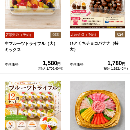
024
023
店頭受取（予約）
店頭受取（予約）
ひとくちチョコバナナ（特
生フルーツトライフル（大）
大）
ミックス
1,580
1,780
円
円
本体価格
本体価格
（税込 1,706.40円）
（税込 1,922.40円）