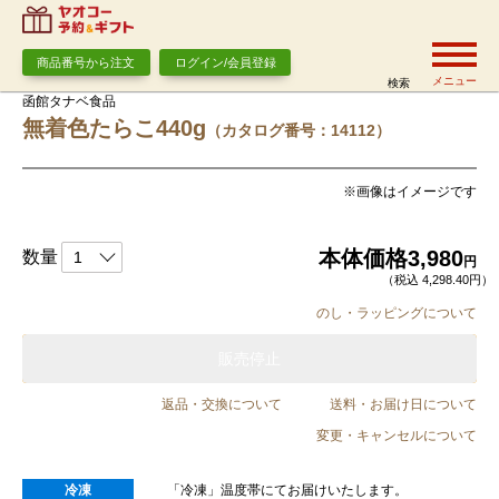
商品番号から注文
ログイン/会員登録
メニュー
検索
函館タナベ食品
無着色たらこ440g
（カタログ番号：14112）
※画像はイメージです
本体価格
3,980
数量
円
（税込 4,298.40円）
のし・ラッピングについて
販売停止
返品・交換について
送料・お届け日について
変更・キャンセルについて
冷凍
「冷凍」温度帯にてお届けいたします。