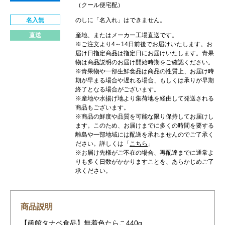
（クール便宅配）
名入無
のしに「名入れ」はできません。
直送
産地、またはメーカー工場直送です。
※ご注文より4～14日前後でお届けいたします。お
届け日指定商品は指定日にお届けいたします。青果
物は商品説明のお届け開始時期をご確認ください。
※青果物や一部生鮮食品は商品の性質上、お届け時
期が早まる場合や遅れる場合、もしくは承りが早期
終了となる場合がございます。
※産地や水揚げ地より集荷地を経由して発送される
商品もございます。
※商品の鮮度や品質を可能な限り保持してお届けし
ます。このため、お届けまでに多くの時間を要する
離島や一部地域には配送を承れませんのでご了承く
ださい。詳しくは「
こちら
」
※お届け先様がご不在の場合、再配達までに通常よ
りも多く日数がかかりますことを、あらかじめご了
承ください。
商品説明
【函館タナベ食品】無着色たらこ440g