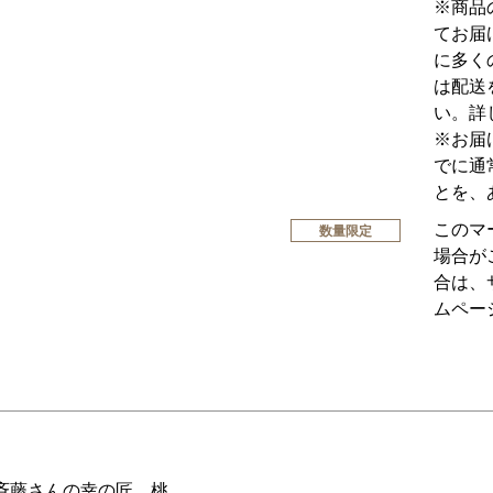
※商品
てお届
に多く
は配送
い。詳
※お届
でに通
とを、
このマ
数量限定
場合が
合は、
ムペー
斉藤さんの幸の匠 桃