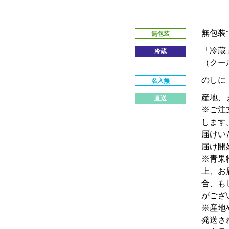
無包装
無包装
「冷蔵
冷蔵
（クー
のしに
名入無
産地、
直送
※ご注
します
届けい
届け開
※青果
上、お
合、も
がござ
※産地
発送さ