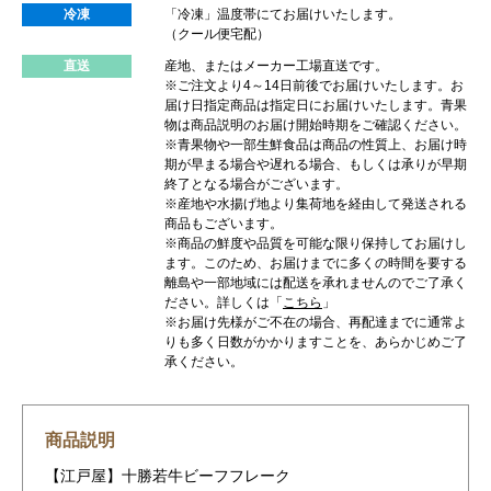
冷凍
「冷凍」温度帯にてお届けいたします。
（クール便宅配）
直送
産地、またはメーカー工場直送です。
※ご注文より4～14日前後でお届けいたします。お
届け日指定商品は指定日にお届けいたします。青果
物は商品説明のお届け開始時期をご確認ください。
※青果物や一部生鮮食品は商品の性質上、お届け時
期が早まる場合や遅れる場合、もしくは承りが早期
終了となる場合がございます。
※産地や水揚げ地より集荷地を経由して発送される
商品もございます。
※商品の鮮度や品質を可能な限り保持してお届けし
ます。このため、お届けまでに多くの時間を要する
離島や一部地域には配送を承れませんのでご了承く
ださい。詳しくは「
こちら
」
※お届け先様がご不在の場合、再配達までに通常よ
りも多く日数がかかりますことを、あらかじめご了
承ください。
商品説明
【江戸屋】十勝若牛ビーフフレーク