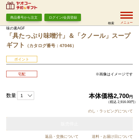
商品番号から注文
ログイン/会員登録
メニュー
検索
味の素AGF
「具たっぷり味噌汁」＆「クノール」スープ
ギフト
（カタログ番号：47046）
ポイント
※画像はイメージです
宅配
本体価格
2,700
数量
円
（税込 2,916.00円）
のし・ラッピングについて
販売停止
返品・交換について
送料・お届け日について